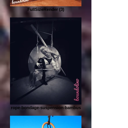
FullSizeRender (3)
rope-bondage-suspension-bambus